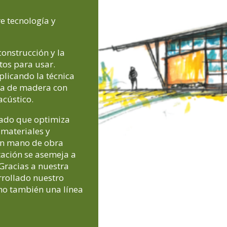
re tecnología y
onstrucción y la
tos para usar.
licando la técnica
ica de madera con
 acústico.
cado que optimiza
 materiales y
con mano de obra
tación se asemeja a
 Gracias a nuestra
rrollado nuestro
mo también una línea