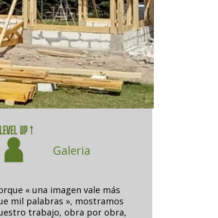
Galeria
orque « una imagen vale m
ás
ue mil palabras », mostramos
uestro trabajo, obra por obra,