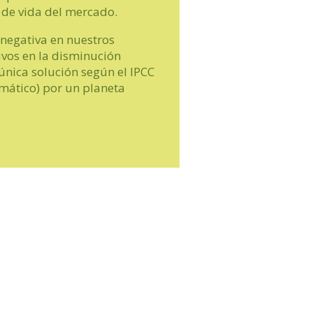
o de vida del mercado.
 negativa en nuestros
ivos en la disminución
única solución según el IPCC
imático) por un planeta