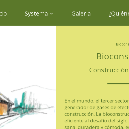
cio
Systema
Galeria
¿Quié
Biocons
Biocons
Construcción
En el mundo, el tercer sect
generador de gases de efect
construcción. La bioconstru
eficiente al desafío del sigl
sana, duradera y cómoda, es