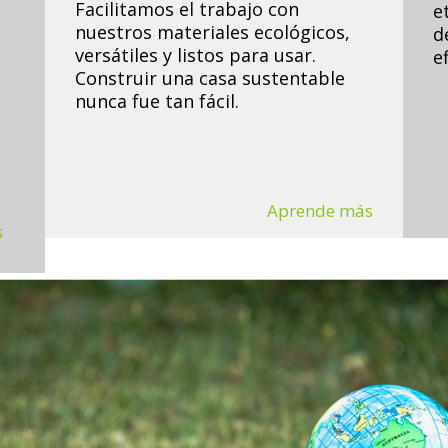
Facilitamos el trabajo con
e
nuestros materiales ecol
ógicos,
d
s
versátiles y listos para usar.
e
Construir una casa sustentable
nunca fue tan fácil.
Aprende más
s