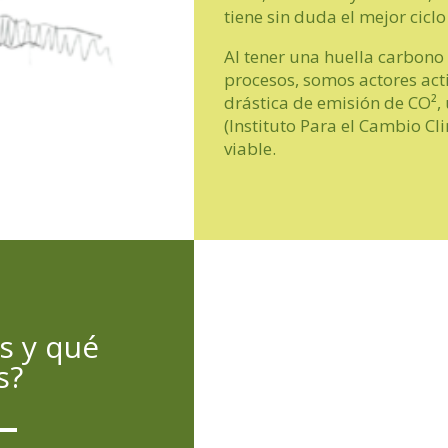
tiene sin duda el mejor cicl
Al tener una huella carbono
procesos, somos actores act
drástica de emisión de CO², 
(Instituto Para el Cambio Cl
viable.
s y
qué
s?